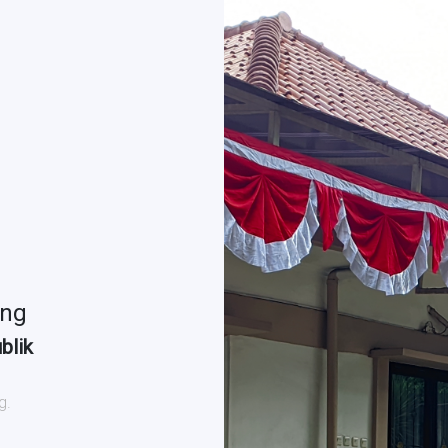
ung
blik
g.